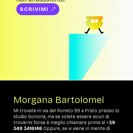
SCRIVIMI
Morgana Bartolomei
Mi trovate in via del Romito 99 a Prato presso lo
studio Sonoria, ma se volete essere sicuri di
trovarmi forse è meglio chiamare prima al +
39
349 3416146
Oppure, se vi viene in mente di