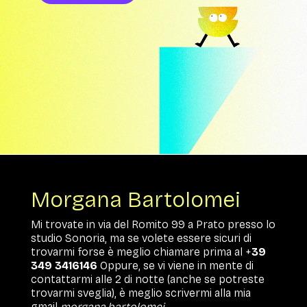
Morgana Bartolomei
Mi trovate in via del Romito 99 a Prato presso lo
studio Sonoria, ma se volete essere sicuri di
trovarmi forse è meglio chiamare prima al +
39
349 3416146
Oppure, se vi viene in mente di
contattarmi alle 2 di notte (anche se potreste
trovarmi sveglia), è meglio scrivermi alla mia
gmail
morgana.bartolomei