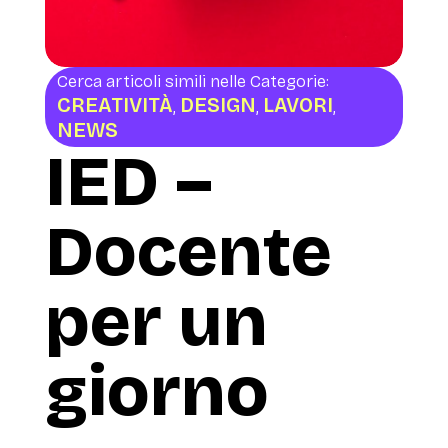
Cerca articoli simili nelle Categorie:
CREATIVITÀ
DESIGN
LAVORI
,
,
,
NEWS
IED –
Docente
per un
giorno