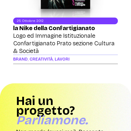
25 Ottobre 2012
la Nike della Confartigianato
Logo ed Immagine Istituzionale
Confartigianato Prato sezione Cultura
& Società
BRAND
,
CREATIVITÀ
,
LAVORI
Hai un
progetto?
Parliamone.