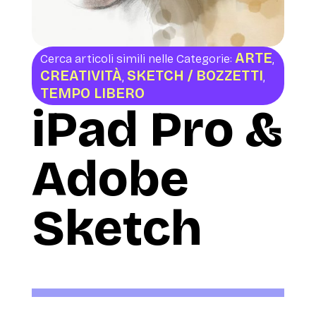
ARTE
Cerca articoli simili nelle Categorie:
,
CREATIVITÀ
SKETCH / BOZZETTI
,
,
TEMPO LIBERO
iPad Pro &
Adobe
Sketch