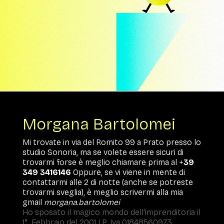
Morgana Bartolomei
Mi trovate in via del Romito 99 a Prato presso lo
studio Sonoria, ma se volete essere sicuri di
trovarmi forse è meglio chiamare prima al +
39
349 3416146
Oppure, se vi viene in mente di
contattarmi alle 2 di notte (anche se potreste
trovarmi sveglia), è meglio scrivermi alla mia
gmail
morgana.bartolomei
Ho sposato il magico mondo dell'imprenditoria il
1° Febbraio del 2001 | P. Iva 01848560973