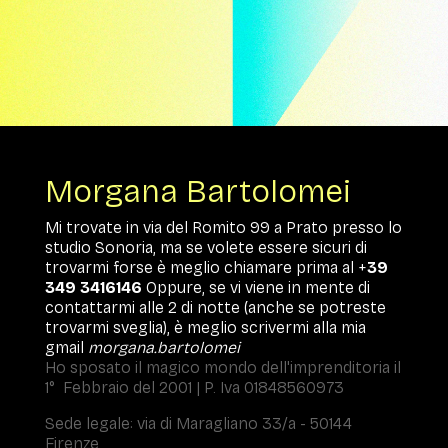
Morgana Bartolomei
Mi trovate in via del Romito 99 a Prato presso lo
studio Sonoria, ma se volete essere sicuri di
trovarmi forse è meglio chiamare prima al +
39
349 3416146
Oppure, se vi viene in mente di
contattarmi alle 2 di notte (anche se potreste
trovarmi sveglia), è meglio scrivermi alla mia
gmail
morgana.bartolomei
Ho sposato il magico mondo dell'imprenditoria il
1° Febbraio del 2001 | P. Iva 01848560973
Sede legale: via di Maragliano 33/a - 50144
Firenze