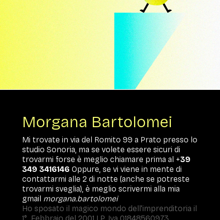
Morgana Bartolomei
Mi trovate in via del Romito 99 a Prato presso lo
studio Sonoria, ma se volete essere sicuri di
trovarmi forse è meglio chiamare prima al +
39
349 3416146
Oppure, se vi viene in mente di
contattarmi alle 2 di notte (anche se potreste
trovarmi sveglia), è meglio scrivermi alla mia
gmail
morgana.bartolomei
Ho sposato il magico mondo dell'imprenditoria il
1° Febbraio del 2001 | P. Iva 01848560973