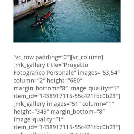
[vc_row padding=”0″][vc_column]
[mk_gallery title=”Progetto
Fotografico Personale” images=”53,54″
column=”2″ height=”680″
margin_bottom=”8″ image_quality=”1″
item_id=”1438917115-55c421fbc0b23″]
[mk_gallery images=”51″ column=”1″
height=”349″ margin_bottom=”8″
image_quality=”1″
item_id=”1438917115-55c421fbc0b23″]