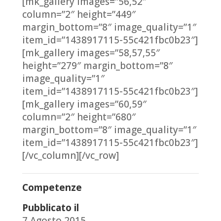
[mk_gallery images=”56,52″
column=”2″ height=”449″
margin_bottom=”8″ image_quality=”1″
item_id=”1438917115-55c421fbc0b23″]
[mk_gallery images=”58,57,55″
height=”279″ margin_bottom=”8″
image_quality=”1″
item_id=”1438917115-55c421fbc0b23″]
[mk_gallery images=”60,59″
column=”2″ height=”680″
margin_bottom=”8″ image_quality=”1″
item_id=”1438917115-55c421fbc0b23″]
[/vc_column][/vc_row]
Competenze
Pubblicato il
7 Agosto 2015