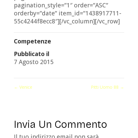
pagination_style=”1″ order=”ASC”
orderby=”date” item_id=”1438917711-
55c4244f8ecc8″][/vc_column][/vc_row]
Competenze
Pubblicato il
7 Agosto 2015
←
Venice
Pitti Uomo 88
→
Invia Un Commento
Il tuo indirizzo email non sarà