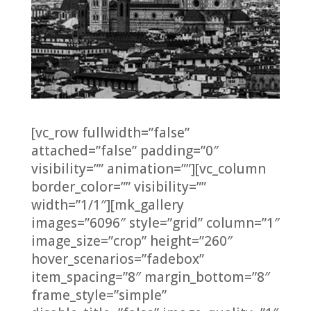
[vc_row fullwidth=”false”
attached=”false” padding=”0″
visibility=”” animation=””][vc_column
border_color=”” visibility=””
width=”1/1″][mk_gallery
images=”6096″ style=”grid” column=”1″
image_size=”crop” height=”260″
hover_scenarios=”fadebox”
item_spacing=”8″ margin_bottom=”8″
frame_style=”simple”