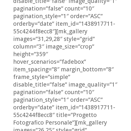
disable_title=”false” image_quality=”1″
pagination=”false” count=”10″
pagination_style=”1″ order=”ASC”
orderby=”date” item_id=”1438917711-
55c4244f8ecc8″][mk_gallery
images=”31,29,28″ style=”grid”
column=”3″ image_size=”crop”
height=”359″
hover_scenarios=”fadebox”
item_spacing=”8″ margin_bottom=”8″
frame_style=”simple”
disable_title=”false” image_quality=”1″
pagination=”false” count=”10″
pagination_style=”1″ order=”ASC”
orderby=”date” item_id=”1438917711-
55c4244f8ecc8″ title=”Progetto
Fotografico Personale”][mk_gallery
images=”26,25″ style=”grid”