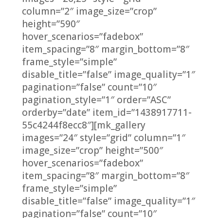
column=”2″ image_size=”crop”
height=”590″
hover_scenarios=”fadebox”
item_spacing=”8″ margin_bottom=”8″
frame_style=”simple”
disable_title=”false” image_quality=”1″
pagination=”false” count=”10″
pagination_style=”1″ order=”ASC”
orderby=”date” item_id=”1438917711-
55c4244f8ecc8″][mk_gallery
images=”24″ style=”grid” column=”1″
image_size=”crop” height=”500″
hover_scenarios=”fadebox”
item_spacing=”8″ margin_bottom=”8″
frame_style=”simple”
disable_title=”false” image_quality=”1″
pagination=”false” count=”10″