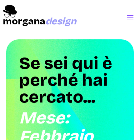
morgana
design
Se sei qui è
perché hai
cercato...
Mese:
Febbraio