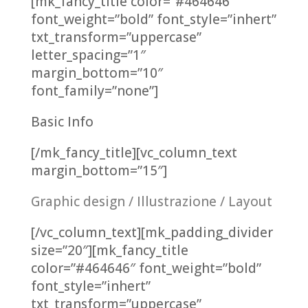
[mk_fancy_title color=”#464646″
font_weight=”bold” font_style=”inhert”
txt_transform=”uppercase”
letter_spacing=”1″
margin_bottom=”10″
font_family=”none”]
Basic Info
[/mk_fancy_title][vc_column_text
margin_bottom=”15″]
Graphic design / Illustrazione / Layout
[/vc_column_text][mk_padding_divider
size=”20″][mk_fancy_title
color=”#464646″ font_weight=”bold”
font_style=”inhert”
txt_transform=”uppercase”