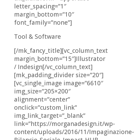
letter_spacing=”1″
margin_bottom=”10″
font_family=”none”]
Tool & Software
[/mk_fancy_title][vc_column_text
margin_bottom=”15″]Illustrator
/ Indesign[/vc_column_text]
[mk_padding_divider size=”20″]
[vc_single_image image=”6610″
img_size=”205×200″
alignment=”center”
onclick=”custom_link”
img_link_target=”_blank”
link=”https://morganadesign.it/wp-
content/uploads/2016/11/Impaginazione-