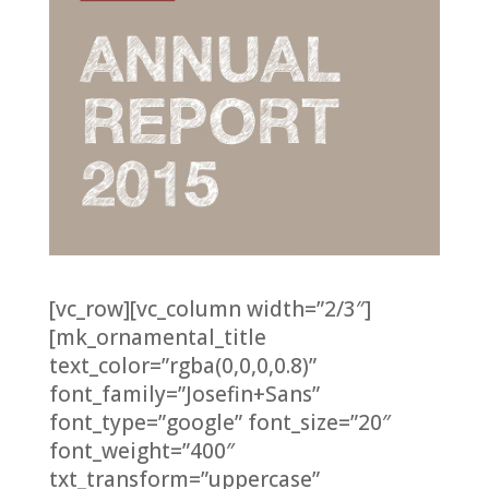
[vc_row][vc_column width=”2/3″]
[mk_ornamental_title
text_color=”rgba(0,0,0,0.8)”
font_family=”Josefin+Sans”
font_type=”google” font_size=”20″
font_weight=”400″
txt_transform=”uppercase”