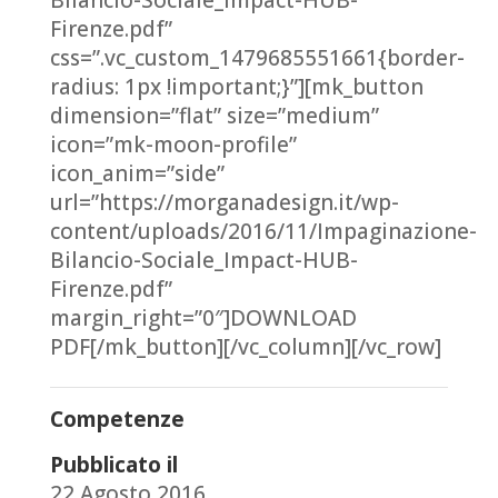
Bilancio-Sociale_Impact-HUB-
Firenze.pdf”
css=”.vc_custom_1479685551661{border-
radius: 1px !important;}”][mk_button
dimension=”flat” size=”medium”
icon=”mk-moon-profile”
icon_anim=”side”
url=”https://morganadesign.it/wp-
content/uploads/2016/11/Impaginazione-
Bilancio-Sociale_Impact-HUB-
Firenze.pdf”
margin_right=”0″]DOWNLOAD
PDF[/mk_button][/vc_column][/vc_row]
Competenze
Pubblicato il
22 Agosto 2016