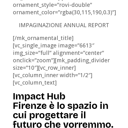
ornament_style=”rovi-double”
ornament_color=”rgba(30,115,190,0.3)”]
IMPAGINAZIONE ANNUAL REPORT
[/mk_ornamental_title]
[vc_single_image image=”6613″
img_size=”full” alignment=”center”
onclick=”zoom”][mk_padding_divider
size=”10″][vc_row_inner]
[vc_column_inner width=”1/2″]
[vc_column_text]
Impact Hub
Firenze è lo spazio in
cui progettare il
futuro che vorremmo.