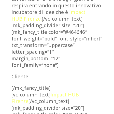
respira entrando in questo innovativo
incubatore di idee che è
Impact
HUB Firenze.
[/vc_column_text]
[mk_padding_divider size=”20″]
[mk_fancy_title color=”#464646″
font_weight=”bold” font_style=”inhert”
txt_transform=”uppercase”
letter_spacing=”1″
margin_bottom=”12″
font_family=”none”]
Cliente
[/mk_fancy_title]
[vc_column_text]
Impact HUB
Firenze
[/vc_column_text]
[mk_padding_divider size=”20″]