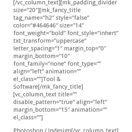
[/vc_column_text][mk_padding_divider
size=”20″][mk_fancy_title
tag_name=”h2″ style=”false”
color=”#464646″ size=”14″
font_weight=”bold” font_style=”inhert”
txt_transform=”uppercase”
letter_spacing=”1″ margin_top=”0″
margin_bottom=”10″
font_family=”none” font_type=””
align=”left” animation=””
el_class=””]Tool &
Software[/mk_fancy_title]
[vc_column_text title=””
disable_pattern=”true” align=”left”
margin_bottom=”15″ animation=””
el_class=””]
Photoshop / Indesign[/vc_column_text]