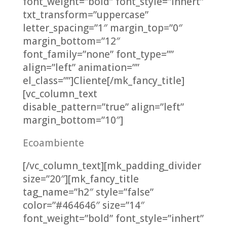
font_weight=”bold” font_style=”inhert”
txt_transform=”uppercase”
letter_spacing=”1″ margin_top=”0″
margin_bottom=”12″
font_family=”none” font_type=””
align=”left” animation=””
el_class=””]Cliente[/mk_fancy_title]
[vc_column_text
disable_pattern=”true” align=”left”
margin_bottom=”10″]
Ecoambiente
[/vc_column_text][mk_padding_divider
size=”20″][mk_fancy_title
tag_name=”h2″ style=”false”
color=”#464646″ size=”14″
font_weight=”bold” font_style=”inhert”