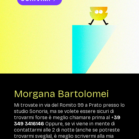
Morgana Bartolomei
Mi trovate in via del Romito 99 a Prato presso lo
studio Sonoria, ma se volete essere sicuri di
trovarmi forse è meglio chiamare prima al +
39
349 3416146
Oppure, se vi viene in mente di
contattarmi alle 2 di notte (anche se potreste
trovarmi sveglia), è meglio scrivermi alla mia