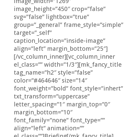
image_width=”1269″
image_height=”450″ crop=”false”
svg=”false” lightbox=”true”
group=”_general” frame_style=”simple”
target=”_self”
caption_location=”inside-image”
align=”left” margin_bottom=”25″]
[/vc_column_inner][vc_column_inner
el_class=”” width=”1/3″][mk_fancy_title
tag_name=”h2″ style=”false”
color=”#464646″ size=”14″
font_weight=”bold” font_style=”inhert”
txt_transform=”uppercase”
letter_spacing=”1″ margin_top=”0″
margin_bottom=”10″
font_family=”none” font_type=””
align=”left” animation=””
el_class=””]Briefing[/mk_fancy_title]