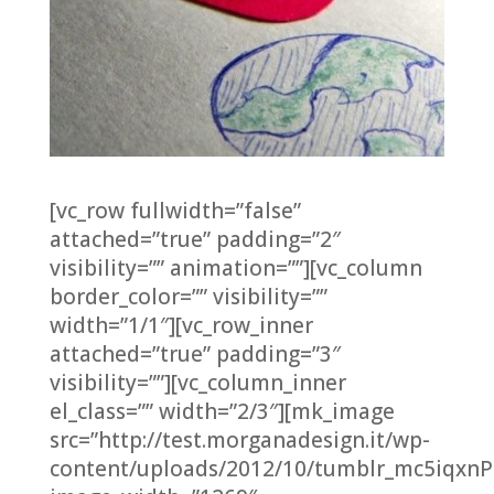
[vc_row fullwidth=”false”
attached=”true” padding=”2″
visibility=”” animation=””][vc_column
border_color=”” visibility=””
width=”1/1″][vc_row_inner
attached=”true” padding=”3″
visibility=””][vc_column_inner
el_class=”” width=”2/3″][mk_image
src=”http://test.morganadesign.it/wp-
content/uploads/2012/10/tumblr_mc5iqxnP