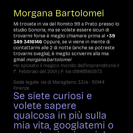
Morgana Bartolomei
Mi trovate in via del Romito 99 a Prato presso lo
studio Sonoria, ma se volete essere sicuri di
trovarmi forse è meglio chiamare prima al +
39
349 3416146
Oppure, se vi viene in mente di
contattarmi alle 2 di notte (anche se potreste
trovarmi sveglia), è meglio scrivermi alla mia
gmail
morgana.bartolomei
Ho sposato il magico mondo dell'imprenditoria il
1° Febbraio del 2001 | P. Iva 01848560973
Sede legale: via di Maragliano 33/a - 50144
Firenze
Se siete curiosi e
volete sapere
qualcosa in più sulla
mia vita, googlatemi o