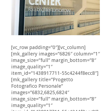
[vc_row padding=”0″][vc_column]
[mk_gallery images=”6826″ column=”1″
image_size=”full” margin_bottom=”8″
image_quality=”1″
item_id=”1438917711-55c4244f8ecc8″]
[mk_gallery title=”Progetto
Fotografico Personale”
images=”6832,6825,6824″
image_size=”full” margin_bottom=”8″
image_quality=”1″