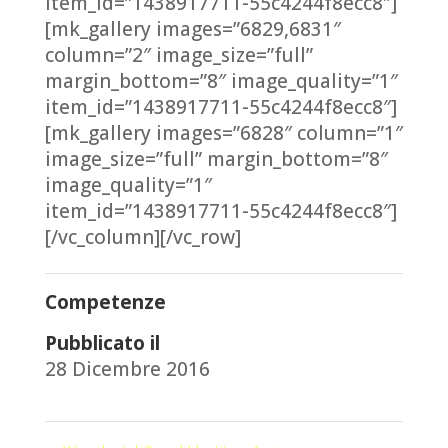
item_id=”1438917711-55c4244f8ecc8″]
[mk_gallery images=”6829,6831″
column=”2″ image_size=”full”
margin_bottom=”8″ image_quality=”1″
item_id=”1438917711-55c4244f8ecc8″]
[mk_gallery images=”6828″ column=”1″
image_size=”full” margin_bottom=”8″
image_quality=”1″
item_id=”1438917711-55c4244f8ecc8″]
[/vc_column][/vc_row]
Competenze
Pubblicato il
28 Dicembre 2016