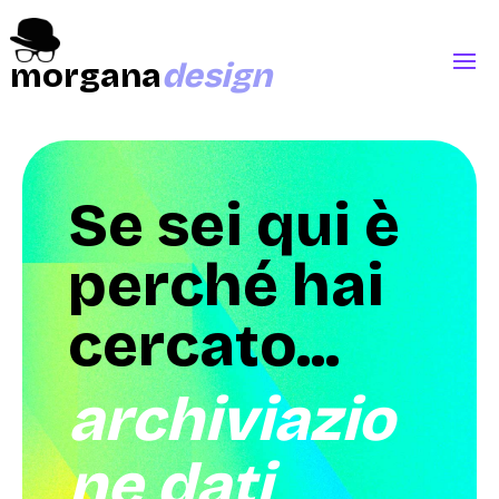
morgana
design
Se sei qui è
perché hai
cercato...
archiviazio
ne dati