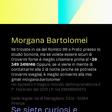
Morgana Bartolomei
Mi trovate in via del Romito 99 a Prato presso lo
studio Sonoria, ma se volete essere sicuri di
trovarmi forse è meglio chiamare prima al +
39
349 3416146
Oppure, se vi viene in mente di
contattarmi alle 2 di notte (anche se potreste
trovarmi sveglia), è meglio scrivermi alla mia
gmail
morgana.bartolomei
Ho sposato il magico mondo dell'imprenditoria il
1° Febbraio del 2001 | P. Iva 01848560973
Sede legale: via di Maragliano 33/a - 50144
Firenze
Se siete curiosi e