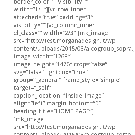
border_color=”” visibility=””
width=”1/1″][vc_row_inner
attached=”true” padding=”3″
visibility=””][vc_column_inner
el_class=”” width=”2/3″][mk_image
src=”http://test.morganadesign.it/wp-
content/uploads/2015/08/alcogroup_sopra.
image_width=”1269″
image_height=”1476″ crop=”false”
svg=”false” lightbox=”true”
group=”_general” frame_style=”simple”
target=”_self”
caption_location=”inside-image”
align=”left” margin_bottom=”0″
heading_title=”HOME PAGE”]
[mk_image
src=”http://test.morganadesign.it/wp-
content/uploads/2015/08/alcogroup_sotto.j