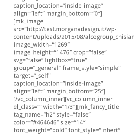
caption_location=”inside-image”
align=”left” margin_bottom=”0″]
[mk_image
src=”http://test.morganadesign.it/wp-
content/uploads/2015/08/alcogroup_chisiam
image_width=”1269″
image_height=”1476″ crop=”false”
svg=”false” lightbox=”true”
group=”_general” frame_style=”simple”
target=”_self”
caption_location=”inside-image”
align=”left” margin_bottom=”25″]
[/vc_column_inner][vc_column_inner
el_class=”” width=”1/3″][mk_fancy_title
tag_name=”h2″ style=”false”
color=”#464646″ size=”14″
font_weight=”bold” font_style=”inhert”