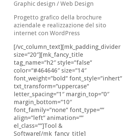
Graphic design / Web Design
Progetto grafico della brochure
aziendale e realizzazione del sito
internet con WordPress
[/vc_column_text][mk_padding_divider
size=”20″][mk_fancy_title
tag_name=”h2″ style=”false”
color=”#464646″ size=”14″
font_weight=”bold” font_style=”inhert”
txt_transform=”uppercase”
letter_spacing=”1″ margin_top=”0″
margin_bottom=”10″
font_family=”none” font_type=””
align=”left” animation=””
el_class=””]Tool &
Software[/mk_fancy_title]