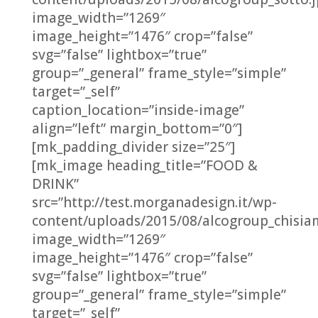
image_width=”1269″
image_height=”1476″ crop=”false”
svg=”false” lightbox=”true”
group=”_general” frame_style=”simple”
target=”_self”
caption_location=”inside-image”
align=”left” margin_bottom=”0″]
[mk_padding_divider size=”25″]
[mk_image heading_title=”FOOD &
DRINK”
src=”http://test.morganadesign.it/wp-
content/uploads/2015/08/alcogroup_chisia
image_width=”1269″
image_height=”1476″ crop=”false”
svg=”false” lightbox=”true”
group=”_general” frame_style=”simple”
target=”_self”