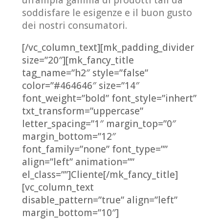
un’ampia gamma di prodotti tali da
soddisfare le esigenze e il buon gusto
dei nostri consumatori.
[/vc_column_text][mk_padding_divider
size=”20″][mk_fancy_title
tag_name=”h2″ style=”false”
color=”#464646″ size=”14″
font_weight=”bold” font_style=”inhert”
txt_transform=”uppercase”
letter_spacing=”1″ margin_top=”0″
margin_bottom=”12″
font_family=”none” font_type=””
align=”left” animation=””
el_class=””]Cliente[/mk_fancy_title]
[vc_column_text
disable_pattern=”true” align=”left”
margin_bottom=”10″]