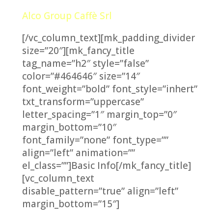
Alco Group Caffè Srl
[/vc_column_text][mk_padding_divider
size=”20″][mk_fancy_title
tag_name=”h2″ style=”false”
color=”#464646″ size=”14″
font_weight=”bold” font_style=”inhert”
txt_transform=”uppercase”
letter_spacing=”1″ margin_top=”0″
margin_bottom=”10″
font_family=”none” font_type=””
align=”left” animation=””
el_class=””]Basic Info[/mk_fancy_title]
[vc_column_text
disable_pattern=”true” align=”left”
margin_bottom=”15″]