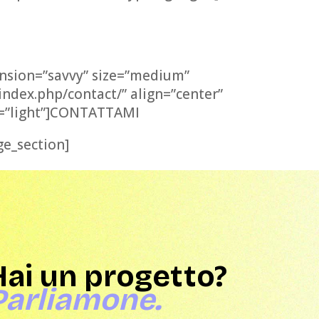
twork di professionisti con i quali Morgana Design
collabora
ension=”savvy” size=”medium”
index.php/contact/” align=”center”
n=”light”]CONTATTAMI
e_section]
Hai un progetto?
Parliamone.