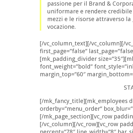
passione per il Brand & Corpor
uniformare e rendere credibile
mezzi e le risorse attraverso la
vocazione.
[/vc_column_text][/vc_column][/v
first_page=”false” last_page=”fals
[mk_padding_divider size=”35″][mk
font_weight=”bold” font_style=”in
margin_top=”60″ margin_bottom=”
ST
[/mk_fancy_title][mk_employees d
orderby=”menu_order” box_blur=”f
[/mk_page_section][vc_row paddin
[/vc_column][/vc_row][vc_row pad
percent=”78″ line_width=”8″ bar_