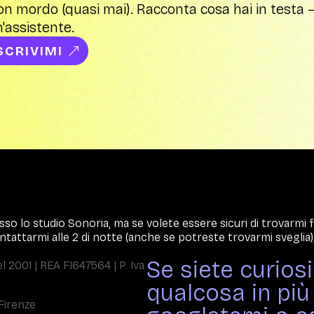
n mordo (quasi mai). Racconta cosa hai in testa —
'assistente.
SCRIVIMI
sso lo studio Sonoria, ma se volete essere sicuri di trovarmi
ntattarmi alle 2 di notte (anche se potreste trovarmi sveglia),
Se siete curios
l 2001 | REA FI647564 | P. Iva
qualcosa in più 
 Firenze