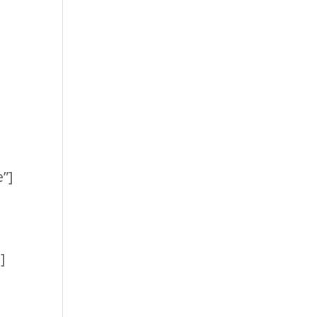
”]
]
]