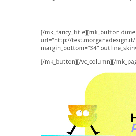
Scopri tutti i servizi ed il ne
[/mk_fancy_title][mk_button dim
url=”http://test.morganadesign.it/
margin_bottom=”34″ outline_ski
[/mk_button][/vc_column][/mk_pag