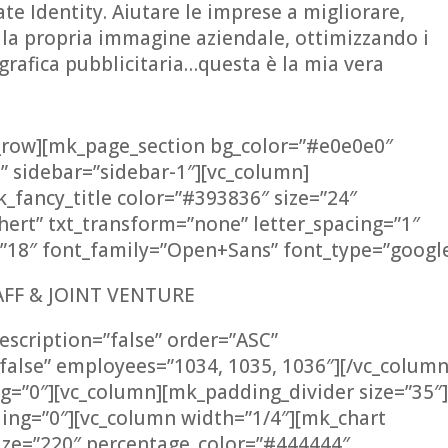
ate Identity.
Aiutare le imprese a migliorare,
 la propria immagine aziendale, ottimizzando i
 grafica pubblicitaria…questa è la mia vera
c_row][mk_page_section bg_color=”#e0e0e0″
e” sidebar=”sidebar-1″][vc_column]
_fancy_title color=”#393836″ size=”24″
hert” txt_transform=”none” letter_spacing=”1″
18″ font_family=”Open+Sans” font_type=”google
AFF & JOINT VENTURE
escription=”false” order=”ASC”
alse” employees=”1034, 1035, 1036″][/vc_column
g=”0″][vc_column][mk_padding_divider size=”35″
ding=”0″][vc_column width=”1/4″][mk_chart
size=”220″ percentage_color=”#444444″