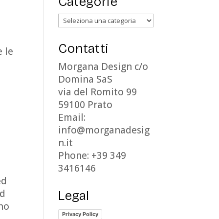
Categorie
Categorie
Contatti
 le
Morgana Design c/o
Domina SaS
via del Romito 99
59100 Prato
Email:
info@morganadesig
n.it
Phone: +39 349
3416146
ed
ad
Legal
ano
Privacy Policy