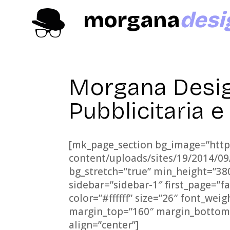
morgana
desi
Morgana Desig
Pubblicitaria 
[mk_page_section bg_image=”http
content/uploads/sites/19/2014/09
bg_stretch=”true” min_height=”3
sidebar=”sidebar-1″ first_page=”fa
color=”#ffffff” size=”26″ font_wei
margin_top=”160″ margin_bottom=
align=”center”]