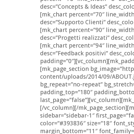
desc=”Concepts & Ideas” desc_col
[mk_chart percent=”70″ line_widt
desc=”Supporto Clienti” desc_col
[mk_chart percent=”90″ line_widt
desc=”Progetti realizzati” desc_c
[mk_chart percent=”94″ line_widt
desc=”Feedback positivi” desc_col
padding=”0″][vc_column][mk_paddi
[mk_page_section bg_image=”http
content/uploads/2014/09/ABOUT.jp
bg_repeat=”no-repeat” bg_stretch
padding_top=”180″ padding_bottom
last_page=”false”][vc_column][mk_
[/vc_column][/mk_page_section][
sidebar=”sidebar-1″ first_page=”fa
color=”#393836″ size=”18″ font_s
margin_bottom=”11″ font_family=