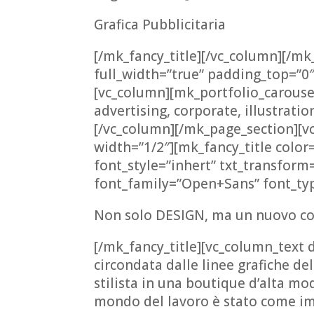
Grafica Pubblicitaria
[/mk_fancy_title][/vc_column][/m
full_width=”true” padding_top=”0
[vc_column][mk_portfolio_carouse
advertising, corporate, illustratio
[/vc_column][/mk_page_section][v
width=”1/2″][mk_fancy_title color
font_style=”inhert” txt_transform
font_family=”Open+Sans” font_ty
Non solo DESIGN, ma un nuovo con
[/mk_fancy_title][vc_column_text 
circondata dalle linee grafiche d
stilista in una boutique d’alta mo
mondo del lavoro è stato come im