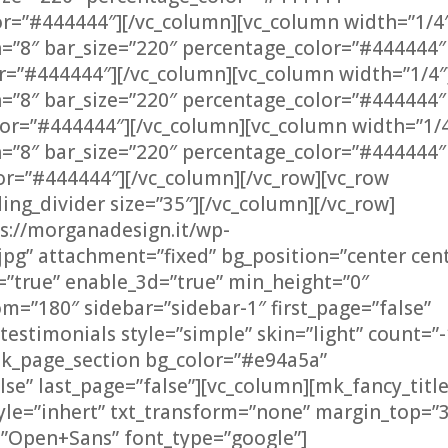
or=”#444444″][/vc_column][vc_column width=”1/4
h=”8″ bar_size=”220″ percentage_color=”#444444″
or=”#444444″][/vc_column][vc_column width=”1/4″
h=”8″ bar_size=”220″ percentage_color=”#444444″
olor=”#444444″][/vc_column][vc_column width=”1/4
h=”8″ bar_size=”220″ percentage_color=”#444444″
or=”#444444″][/vc_column][/vc_row][vc_row
ng_divider size=”35″][/vc_column][/vc_row]
s://morganadesign.it/wp-
g” attachment=”fixed” bg_position=”center cen
=”true” enable_3d=”true” min_height=”0″
=”180″ sidebar=”sidebar-1″ first_page=”false”
testimonials style=”simple” skin=”light” count=”-
mk_page_section bg_color=”#e94a5a”
lse” last_page=”false”][vc_column][mk_fancy_titl
tyle=”inhert” txt_transform=”none” margin_top=”
”Open+Sans” font_type=”google”]