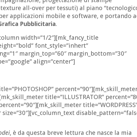
texture all-over per tessuti) al piano “tecnologic
per applicazioni mobile e software, e portando 
Grafica Pubblicitaria
.
column width=”1/2″][mk_fancy_title
ight=”bold” font_style=”inhert”
cing=”1″ margin_top=”60″ margin_bottom=”30″
e=”google” align=”center”]
 title=”PHOTOSHOP” percent=”90″][mk_skill_mete
[mk_skill_meter title=”ILLUSTRATOR” percent=”8
 percent=”90″][mk_skill_meter title=”WORDPRESS
size=”30″][vc_column_text disable_pattern=”fals
odei
, è da questa breve lettura che nasce la mia