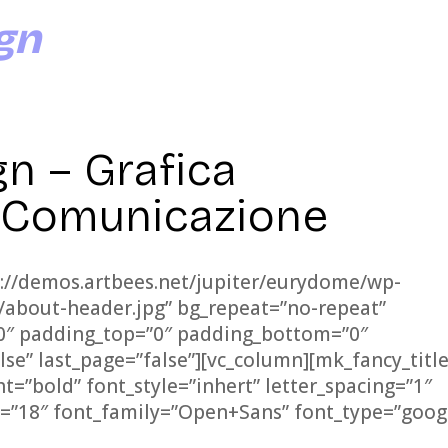
gn
n – Grafica
e Comunicazione
://demos.artbees.net/jupiter/eurydome/wp-
/about-header.jpg” bg_repeat=”no-repeat”
80″ padding_top=”0″ padding_bottom=”0″
lse” last_page=”false”][vc_column][mk_fancy_titl
ght=”bold” font_style=”inhert” letter_spacing=”1″
”18″ font_family=”Open+Sans” font_type=”goog