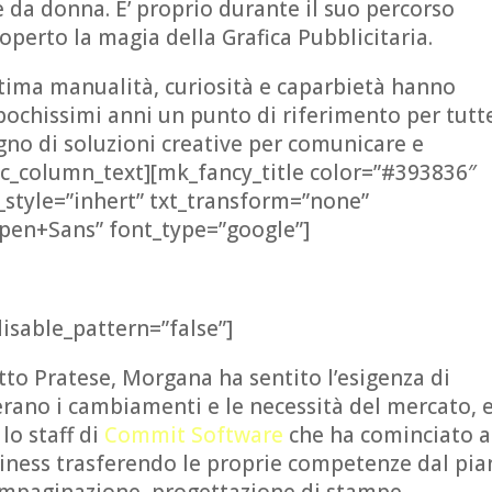
re da donna. E’ proprio durante il suo percorso
operto la magia della Grafica Pubblicitaria.
ttima manualità, curiosità e caparbietà hanno
ochissimi anni un punto di riferimento per tutte
gno di soluzioni creative per comunicare e
vc_column_text][mk_fancy_title color=”#393836″
_style=”inhert” txt_transform=”none”
Open+Sans” font_type=”google”]
disable_pattern=”false”]
etto Pratese, Morgana ha sentito l’esigenza di
 erano i cambiamenti e le necessità del mercato, 
lo staff di
Commit Software
che ha cominciato 
siness trasferendo le proprie competenze dal pi
, impaginazione, progettazione di stampe