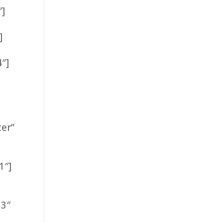
″]
]
″]
ter”
1″]
e
33″