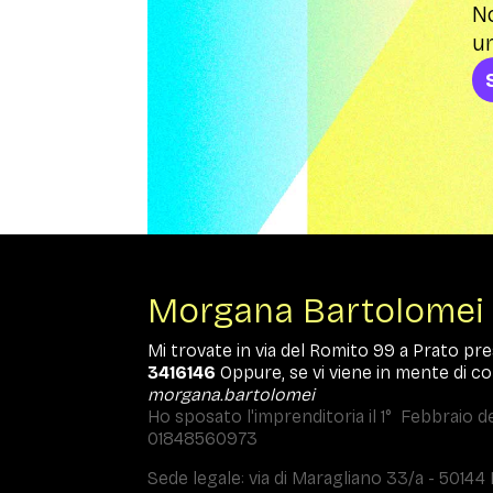
No
un
Morgana Bartolomei
Mi trovate in via del Romito 99 a Prato pre
3416146
Oppure, se vi viene in mente di co
morgana.bartolomei
Ho sposato l'imprenditoria il 1° Febbraio de
01848560973
Sede legale: via di Maragliano 33/a - 50144