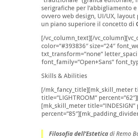
serigrafiche per l’abbigliamento e 
ovvero web design, UI/UX, layout 
un piano superiore il concetto di
[/vc_column_text][/vc_column][vc_
color=”#393836″ size=”24″ font_we
txt_transform=”none” letter_spa
font_family=”Open+Sans” font_typ
Skills & Abilities
[/mk_fancy_title][mk_skill_meter
title=”LIGHTROOM” percent=”62″]
[mk_skill_meter title=”INDESIGN”
percent=”85″][mk_padding_divider 
Filosofia dell’Estetica
di Remo B