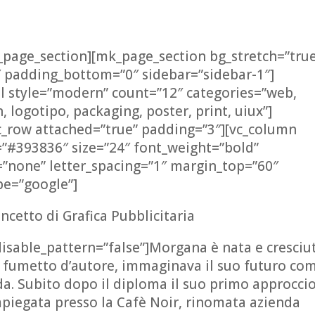
k_page_section][mk_page_section bg_stretch=”tru
″ padding_bottom=”0″ sidebar=”sidebar-1″]
l style=”modern” count=”12″ categories=”web,
n, logotipo, packaging, poster, print, uiux”]
c_row attached=”true” padding=”3″][vc_column
=”#393836″ size=”24″ font_weight=”bold”
=”none” letter_spacing=”1″ margin_top=”60″
pe=”google”]
cetto di Grafica Pubblicitaria
disable_pattern=”false”]Morgana è nata e cresciu
el fumetto d’autore, immaginava il suo futuro co
da. Subito dopo il diploma il suo primo approccio
piegata presso la Cafè Noir, rinomata azienda