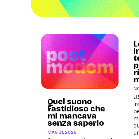
L
i
t
p
r
m
NO
U
Quel suono
in
fastidioso che
be
mi mancava
me
senza saperlo
qu
un
MAG 31, 2026