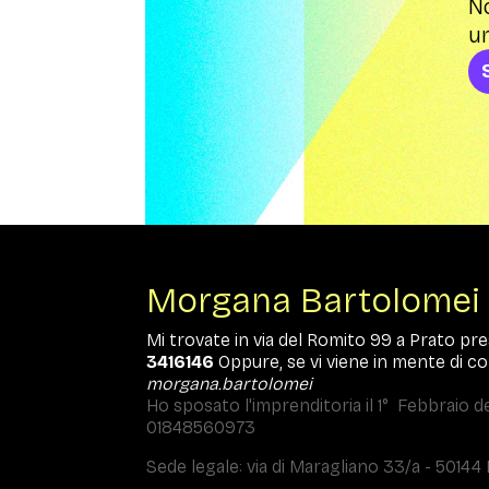
No
un
Morgana Bartolomei
Mi trovate in via del Romito 99 a Prato pre
3416146
Oppure, se vi viene in mente di co
morgana.bartolomei
Ho sposato l'imprenditoria il 1° Febbraio de
01848560973
Sede legale: via di Maragliano 33/a - 50144