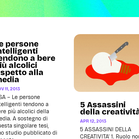
e persone
ntelligenti
endono a bere
iù alcolici
ispetto alla
edia
V 11, 2013
SA – Le persone
5 Assassini
telligenti tendono a
della creativit
re più alcolici della
dia. A sostegno di
APR 12, 2013
esta singolare tesi,
5 ASSASSINI DELLA
o studio pubblicato di
CREATIVITA’ 1. Ruolo no