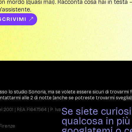
n mordo (quasi mai). Racconta cosa hai in testa —
'assistente.
SCRIVIMI
sso lo studio Sonoria, ma se volete essere sicuri di trovarmi
ntattarmi alle 2 di notte (anche se potreste trovarmi sveglia),
Se siete curios
l 2001 | REA FI647564 | P. Iva
qualcosa in più 
 Firenze
googlatemi o ce