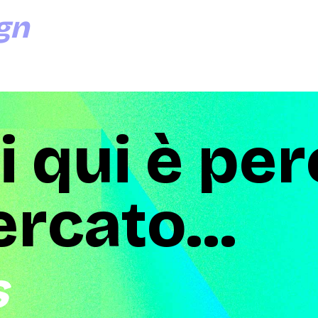
gn
i qui è pe
ercato...
s