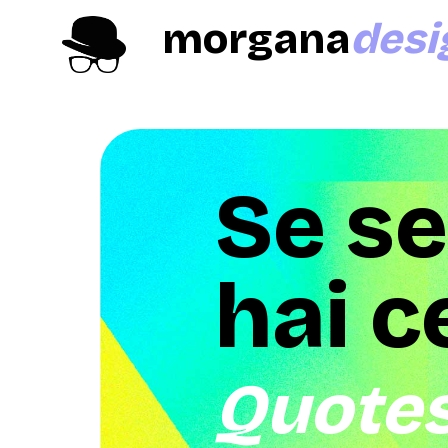
morgana
desi
Se se
hai c
Quote