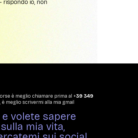
 rispondo io, non
 forse è meglio chiamare prima al +
39 349
 è meglio scrivermi alla mia gmail
i e volete sapere
sulla mia vita,
rcatemi sui social