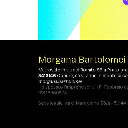
Morgana Bartolomei
Mi trovate in via del Romito 99 a Prato pre
3416146
Oppure, se vi viene in mente di co
morgana.bartolomei
Ho sposato l'imprenditoria il 1° Febbraio de
01848560973
Sede legale: via di Maragliano 33/a - 50144