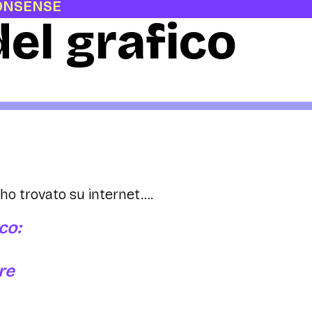
ONSENSE
 del grafico
ho trovato su internet….
ico:
re