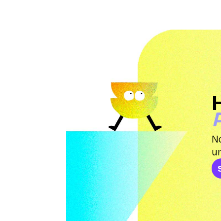
No
un