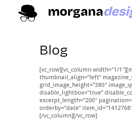
morgana
desi
Blog
[vc_row][vc_column width=”1/1″][
thumbnail_align=”left” magazine_
grid_image_height=”380″ image_qu
disable_lightbox=”true” disable_c
excerpt_length=”200″ pagination=
orderby=”date” item_id=”1412768
[/vc_column][/vc_row]