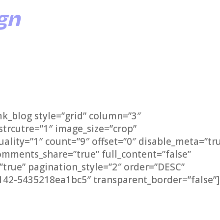
gn
mk_blog style=”grid” column=”3″
strcutre=”1″ image_size=”crop”
ality=”1″ count=”9″ offset=”0″ disable_meta=”tr
omments_share=”true” full_content=”false”
”true” pagination_style=”2″ order=”DESC”
142-5435218ea1bc5″ transparent_border=”false”]